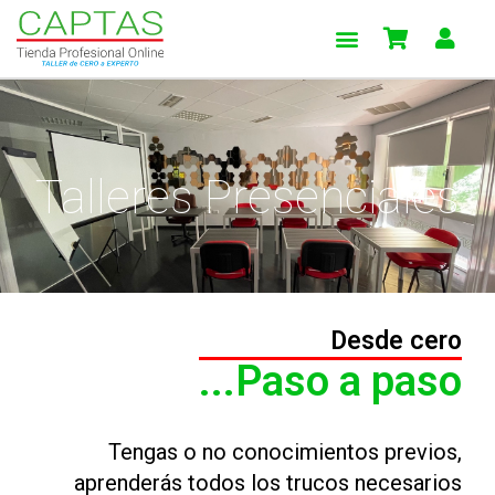
Ir
Menu
al
contenido
Talleres Presenciales
Desde cero
...Paso a paso
Tengas o no conocimientos previos,
aprenderás todos los trucos necesarios