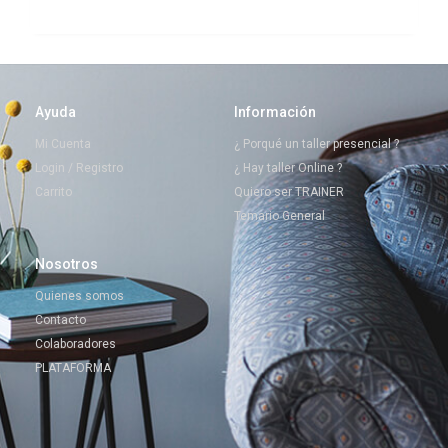
Ayuda
Información
Mi Cuenta
¿ Porqué un taller presencial ?
Login / Registro
¿ Hay taller Online ?
Carrito
Quiero ser TRAINER
Temario General
Nosotros
Quienes somos
Contacto
Colaboradores
PLATAFORMA