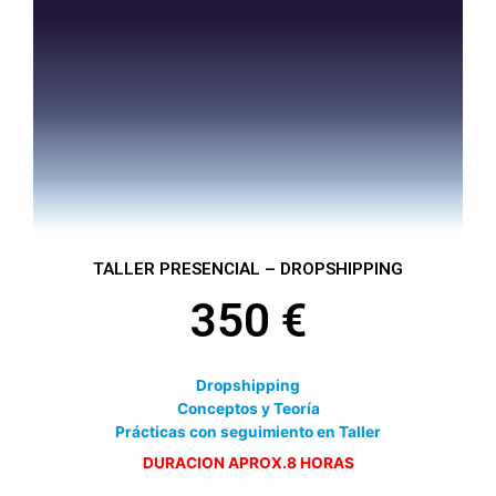
se
pueden
elegir
en
la
página
de
producto
TALLER PRESENCIAL – DROPSHIPPING
350
€
Dropshipping
Conceptos y Teoría
Prácticas con seguimiento en Taller
DURACION APROX.8 HORAS