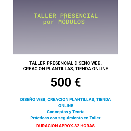
se
pueden
elegir
en
la
página
de
producto
TALLER PRESENCIAL DISEÑO WEB,
CREACION PLANTILLAS, TIENDA ONLINE
500
€
DISEÑO WEB, CREACION PLANTILLAS, TIENDA
ONLINE
Conceptos y Teoría
Prácticas con seguimiento en Taller
DURACION APROX.32 HORAS