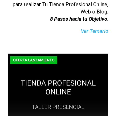
para realizar Tu Tienda Profesional Online,
Web o Blog.
8 Pasos hacia tu Objetivo
.
Ver Temario
Este
OFERTA LANZAMIENTO
producto
tiene
múltiples
variantes.
Las
opciones
se
pueden
elegir