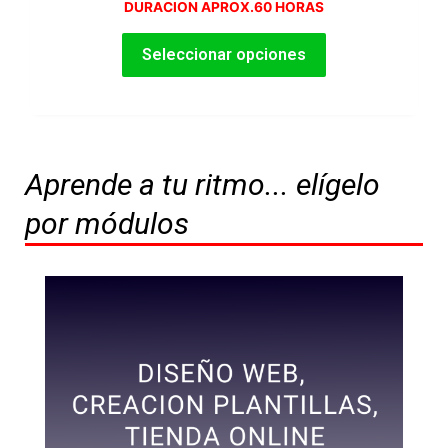
DURACION APROX.60 HORAS
Seleccionar opciones
Aprende a tu ritmo... elígelo
por módulos
Este
producto
tiene
múltiples
variantes.
Las
opciones