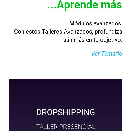
...Aprende más
Módulos avanzados.
Con estos Talleres Avanzados, profundiza
aún más en tu objetivo.
Ver Temario
Este
producto
tiene
múltiples
variantes.
Las
opciones