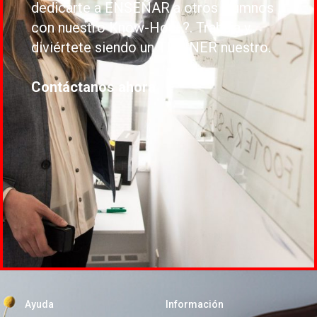
dedicarte a ENSEÑAR a otros alumnos
con nuestro Know-How ?. Trabaja y
diviértete siendo un TRAINER nuestro.
Contáctanos ahora
Ayuda
Información