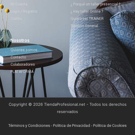
Mi Cuenta
¿ Porqué un taller presencial ?
Login / Registro
¿ Hay taller Online ?
Carrito
Quiero ser TRAINER
Temario General
Nosotros
Quienes somos
Contacto
Colaboradores
PLATAFORMA
Copyright © 2026 TiendaProfesional.net - Todos los derechos
reservados
Términos y Condiciones
-
Politica de Privacidad
-
Politica de Cookies